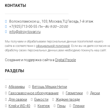
КОНТАКТЫ
Волоколамское ш., 103, Москва,ТЦ Гвоздь,1-й этаж
+7(925)713-00-55
Пн—Вс 9:00—20:00
info@stroy-tovari.ru
Мы получаем и обрабатываем персональные данные посетителей нашего
сайта в соответствии с
официальной политикой
. Если вы не даете согласия н
обработку своих персональных данных,вам необходимо покинуть наш сайт.
Создание и поддержка сайта в
Digital People
РАЗДЕЛЫ
Абразивы
Ветошь Мешки Нитки
Газосварочное оборудование
Герметики
Диски
Для сварки
Емкости
Жидкие гвозди
Клей и WD-40
Крепеж
Пены
Пленки