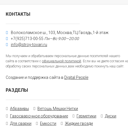
КОНТАКТЫ
Волоколамское ш., 103, Москва,ТЦ Гвоздь,1-й этаж
+7(925)713-00-55
Пн—Вс 9:00—20:00
info@stroy-tovari.ru
Мы получаем и обрабатываем персональные данные посетителей нашего
сайта в соответствии с
официальной политикой
. Если вы не даете согласия н
обработку своих персональных данных,вам необходимо покинуть наш сайт.
Создание и поддержка сайта в
Digital People
РАЗДЕЛЫ
Абразивы
Ветошь Мешки Нитки
Газосварочное оборудование
Герметики
Диски
Для сварки
Емкости
Жидкие гвозди