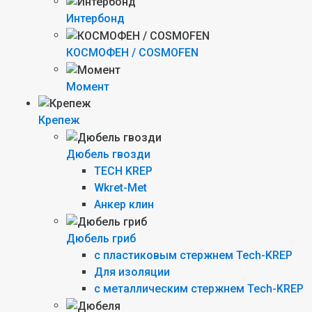
Интербонд
КОСМОФЕН / COSMOFEN
Момент
Крепеж
Дюбель гвозди
TECH KREP
Wkret-Met
Анкер клин
Дюбель гриб
c пластиковым стержнем Tech-KREP
Для изоляции
с металлическим стержнем Tech-KREP