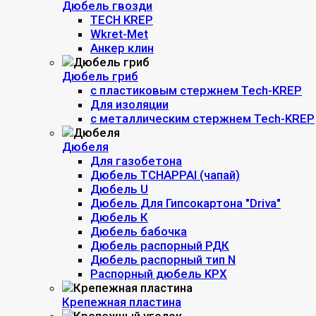
Дюбель гвозди
TECH KREP
Wkret-Met
Анкер клин
Дюбель гриб
c пластиковым стержнем Tech-KREP
Для изоляции
с металлическим стержнем Tech-KREP
Дюбеля
Для газобетона
Дюбель TCHAPPAI (чапай)
Дюбель U
Дюбель Для Гипсокартона "Driva"
Дюбель К
Дюбель бабочка
Дюбель распорный РДК
Дюбель распорный тип N
Распорный дюбель KPX
Крепежная пластина