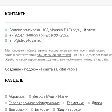
КОНТАКТЫ
Волоколамское ш., 103, Москва,ТЦ Гвоздь,1-й этаж
+7(925)713-00-55
Пн—Вс 9:00—20:00
info@stroy-tovari.ru
Мы получаем и обрабатываем персональные данные посетителей нашего
сайта в соответствии с
официальной политикой
. Если вы не даете согласия н
обработку своих персональных данных,вам необходимо покинуть наш сайт.
Создание и поддержка сайта в
Digital People
РАЗДЕЛЫ
Абразивы
Ветошь Мешки Нитки
Газосварочное оборудование
Герметики
Диски
Для сварки
Емкости
Жидкие гвозди