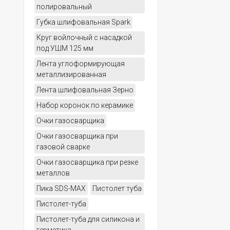
полировальный
Губка шлифовальная Spark
Круг войлочный с насадкой
под УШМ 125 мм
Лента углоформирующая
металлизированная
Лента шлифовальная Зерно
Набор коронок по керамике
Очки газосварщика
Очки газосварщика при
газовой сварке
Очки газосварщика при резке
металлов
Пика SDS-МАХ
Пистолет туба
Пистолет-туба
Пистолет-туба для силикона и