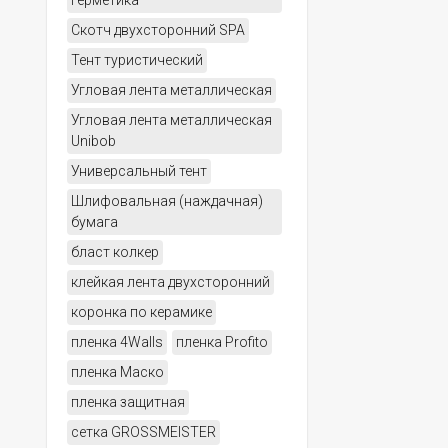
герметика
Скотч двухсторонний SPA
Тент туристический
Угловая лента металлическая
Угловая лента металлическая
Unibob
Универсальный тент
Шлифовальная (наждачная)
бумага
бласт колкер
клейкая лента двухсторонний
коронка по керамике
пленка 4Walls
пленка Profito
пленка Маско
пленка защитная
сетка GROSSMEISTER