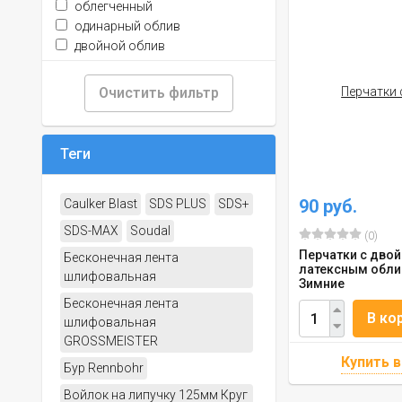
облегченный
одинарный облив
двойной облив
Очистить фильтр
Теги
90 руб.
Caulker Blast
SDS PLUS
SDS+
SDS-МАХ
Soudal
(0)
Перчатки с дво
Бесконечная лента
латексным обли
шлифовальная
Зимние
Бесконечная лента
В ко
шлифовальная
GROSSMEISTER
Бур Rennbohr
Войлок на липучку 125мм Круг