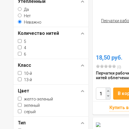
Утепленный
Да
Нет
Неважно
Количество нитей
5
4
6
18,50 руб.
Класс
(0)
Перчатки рабочи
10-й
нитей облегчен
13-й
Цвет
В ко
желто-зеленый
зеленый
серый
Тип