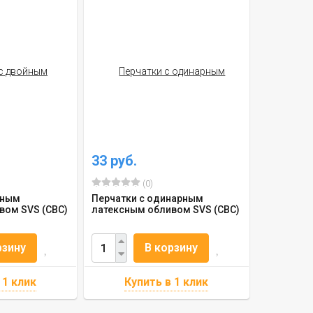
33 руб.
(0)
йным
Перчатки с одинарным
вом SVS (СВС)
латексным обливом SVS (СВС)
рзину
В корзину