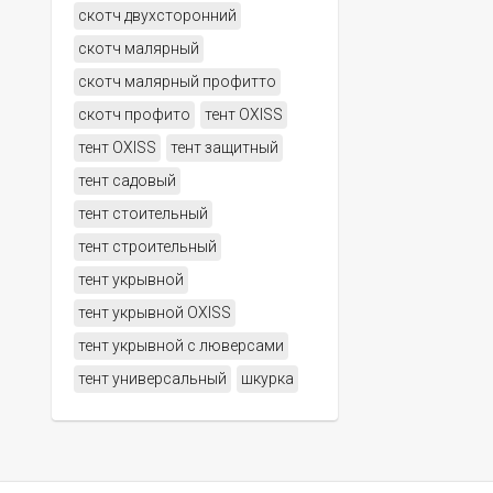
скотч двухсторонний
скотч малярный
скотч малярный профитто
скотч профито
тент OXISS
тент OXISS
тент защитный
тент садовый
тент стоительный
тент строительный
тент укрывной
тент укрывной OXISS
тент укрывной с люверсами
тент универсальный
шкурка