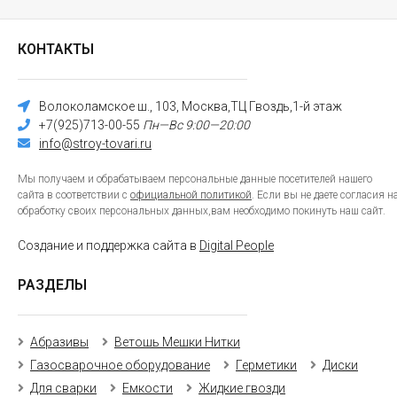
КОНТАКТЫ
Волоколамское ш., 103, Москва,ТЦ Гвоздь,1-й этаж
+7(925)713-00-55
Пн—Вс 9:00—20:00
info@stroy-tovari.ru
Мы получаем и обрабатываем персональные данные посетителей нашего
сайта в соответствии с
официальной политикой
. Если вы не даете согласия н
обработку своих персональных данных,вам необходимо покинуть наш сайт.
Создание и поддержка сайта в
Digital People
РАЗДЕЛЫ
Абразивы
Ветошь Мешки Нитки
Газосварочное оборудование
Герметики
Диски
Для сварки
Емкости
Жидкие гвозди